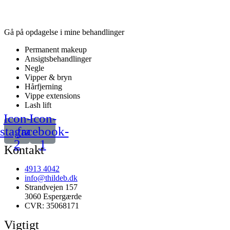
Gå på opdagelse i mine behandlinger
Permanent makeup
Ansigtsbehandlinger
Negle
Vipper & bryn
Hårfjerning
Vippe extensions
Lash lift
Icon-
Icon-
nstagram-
facebook-
2
1
Kontakt
4913 4042
info@thildeb.dk
Strandvejen 157
3060 Espergærde
CVR: 35068171
Vigtigt