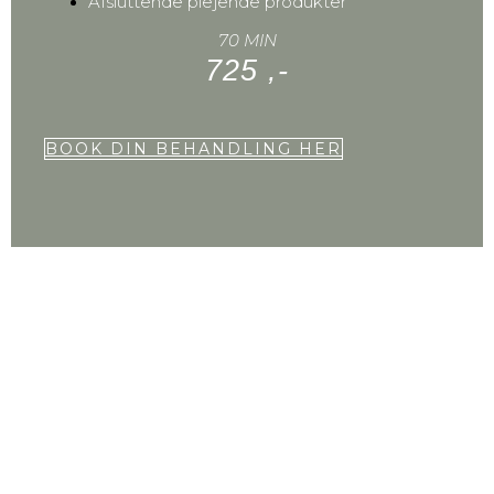
Afsluttende plejende produkter
70 MIN
725 ,-
BOOK DIN BEHANDLING HER