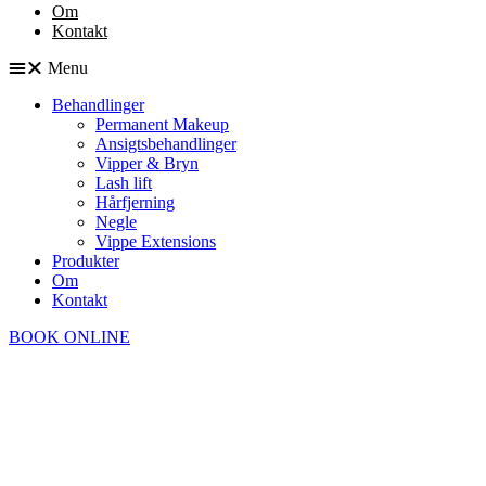
Om
Kontakt
Menu
Behandlinger
Permanent Makeup
Ansigtsbehandlinger
Vipper & Bryn
Lash lift
Hårfjerning
Negle
Vippe Extensions
Produkter
Om
Kontakt
BOOK ONLINE