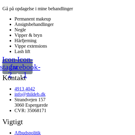
Gå på opdagelse i mine behandlinger
Permanent makeup
Ansigtsbehandlinger
Negle
Vipper & bryn
Hårfjerning
Vippe extensions
Lash lift
Icon-
Icon-
nstagram-
facebook-
2
1
Kontakt
4913 4042
info@thildeb.dk
Strandvejen 157
3060 Espergærde
CVR: 35068171
Vigtigt
Afbudspolitik