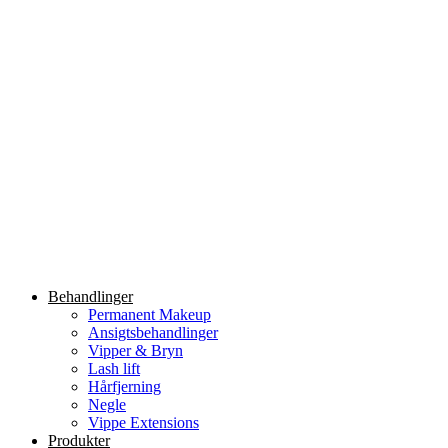
Videre
til
indhold
Behandlinger
Permanent Makeup
Ansigtsbehandlinger
Vipper & Bryn
Lash lift
Hårfjerning
Negle
Vippe Extensions
Produkter