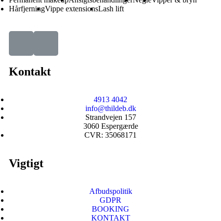
Hårfjerning
Vippe extensions
Lash lift
Kontakt
4913 4042
info@thildeb.dk
Strandvejen 157
3060 Espergærde
CVR: 35068171
Vigtigt
Afbudspolitik
GDPR
BOOKING
KONTAKT