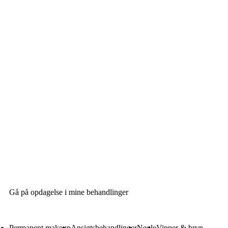
Gå på opdagelse i mine behandlinger
Permanent makeup
Ansigtsbehandlinger
Negle
Vipper & bryn