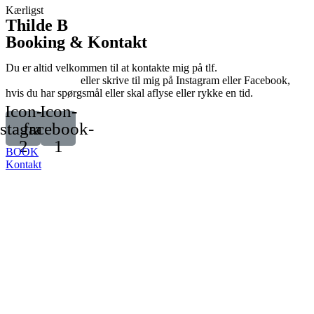
Kærligst
Thilde B
Booking & Kontakt
Du er altid velkommen til at kontakte mig på tlf.
49134042
,
info@thildeb.dk
eller skrive til mig på Instagram eller Facebook,
hvis du har spørgsmål eller skal aflyse eller rykke en tid.
Icon-
Icon-
nstagram-
facebook-
2
1
BOOK
Kontakt