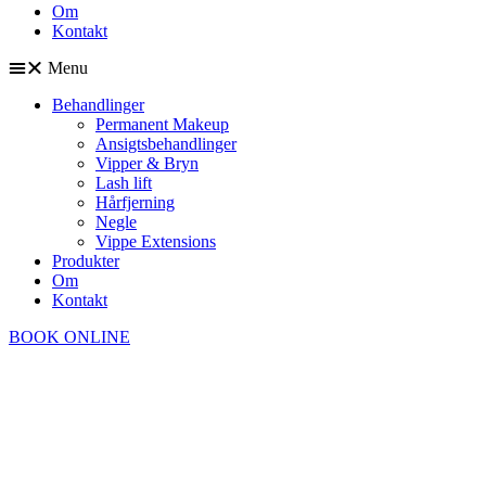
Om
Kontakt
Menu
Behandlinger
Permanent Makeup
Ansigtsbehandlinger
Vipper & Bryn
Lash lift
Hårfjerning
Negle
Vippe Extensions
Produkter
Om
Kontakt
BOOK ONLINE