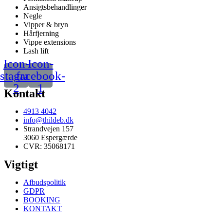
Ansigtsbehandlinger
Negle
Vipper & bryn
Hårfjerning
Vippe extensions
Lash lift
Icon-
Icon-
nstagram-
facebook-
2
1
Kontakt
4913 4042
info@thildeb.dk
Strandvejen 157
3060 Espergærde
CVR: 35068171
Vigtigt
Afbudspolitik
GDPR
BOOKING
KONTAKT