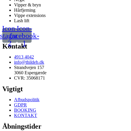
Vipper & bryn
Hårfjerning
Vippe extensions
Lash lift
Icon-
Icon-
nstagram-
facebook-
2
1
Kontakt
4913 4042
info@thildeb.dk
Strandvejen 157
3060 Espergærde
CVR: 35068171
Vigtigt
Afbudspolitik
GDPR
BOOKING
KONTAKT
Åbningstider