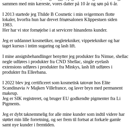
sammen med min kæreste, vores datter på 10 år og søn på 6 år.
I 2013 startede jeg Thilde B Cosmetic i min svigermors flotte
lokaler, hvorfra hun har drevet frisørsalonen Klippestuen siden
1983.
Her har vi stor fornøjelse i at servicere hinandens kunder.
Jeg er uddannet kosmetiker, negletekniker, vippetekniker og har
taget kursus i intim sugaring og lash lift.
I mine ansigtsbehandlinger benytter jeg produkter fra Nimue, shellac
negle udføres i produkter fra CND Shellac, single eyelash
extensions udføres i produkter fra Minkys, lash lift udføres i
produkter fra Elleebana.
I 2022 blev jeg certificeret som kosmetisk tatovør hos Elite
Scandinavia /v Majken Villefrance, og laver bryn med permanent
makeup.
Jeg er SIK registreret, og bruger EU godkendte pigmenter fra Li
Pigments.
Jeg er dybt taknemmelig for alle mine kunder som indtil videre har
støttet min lille forretning, og ser frem til fortsat at forkæle gamle
samt nye kunder i fremtiden.