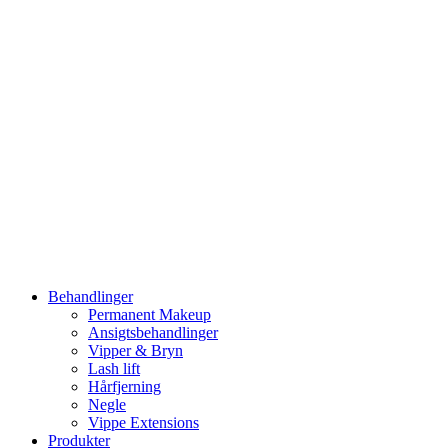
Videre
til
indhold
Behandlinger
Permanent Makeup
Ansigtsbehandlinger
Vipper & Bryn
Lash lift
Hårfjerning
Negle
Vippe Extensions
Produkter