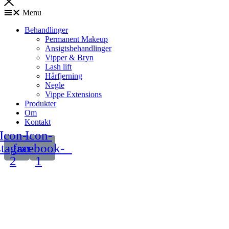
Menu
Behandlinger
Permanent Makeup
Ansigtsbehandlinger
Vipper & Bryn
Lash lift
Hårfjerning
Negle
Vippe Extensions
Produkter
Om
Kontakt
Icon-
Icon-
stagram-
facebook-
2
1