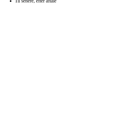
Til senere, efter aftale