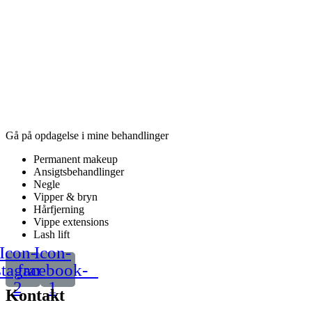
Gå på opdagelse i mine behandlinger
Permanent makeup
Ansigtsbehandlinger
Negle
Vipper & bryn
Hårfjerning
Vippe extensions
Lash lift
Icon-
Icon-
stagram-
facebook-
2
1
Kontakt