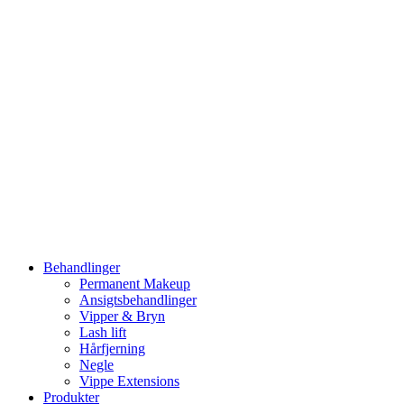
Videre
til
indhold
Behandlinger
Permanent Makeup
Ansigtsbehandlinger
Vipper & Bryn
Lash lift
Hårfjerning
Negle
Vippe Extensions
Produkter