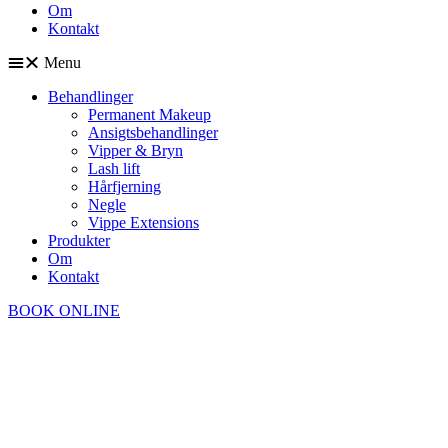
Om
Kontakt
Menu
Behandlinger
Permanent Makeup
Ansigtsbehandlinger
Vipper & Bryn
Lash lift
Hårfjerning
Negle
Vippe Extensions
Produkter
Om
Kontakt
BOOK ONLINE