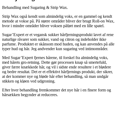
Behandling med Sugaring & Strip Wax.
Strip Wax også kendt som almindelig voks, er en gammel og kendt
metode at vokse på. På større områder bliver der brugt Roll-on Wax,
hvor i mindre områder bliver voksen påført med en lille spatel.
Sugar’Expert er et vegansk sukker hårfjerningsprodukt lavet af rene
naturlige råvarer som sukker, vand og citron og indeholder ikke
parfume. Produktet er skånsom mod huden, og kan anvendes på alle
typer hud og hår. Jeg andvender kun sugaring ved intimområder.
Med Sugar’Expert fjernes hårene, til forskel fra almindelig voks,
med hårets gro-retning. Dette gør processen knap så smertefuld,
giver færre knækkede hår, og vil i sidste ende resultere i et blødere
og bedre resultat. Det er et effektivt hårfjernings produkt, der sikrer,
at der kommer nye og bløde hår efter behandling, så man undgår
stikken og kløen ved udgroning.
Efter hver behandling fremkommer det nye hår i en finere form og
hårsækken begynder at reduceres.