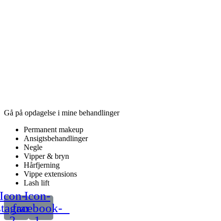
Gå på opdagelse i mine behandlinger
Permanent makeup
Ansigtsbehandlinger
Negle
Vipper & bryn
Hårfjerning
Vippe extensions
Lash lift
Icon-
Icon-
stagram-
facebook-
2
1