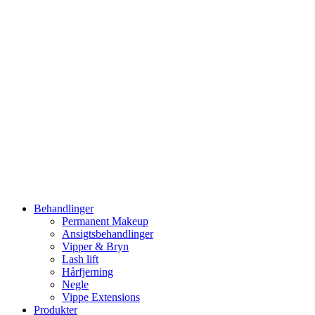
Videre
til
indhold
Behandlinger
Permanent Makeup
Ansigtsbehandlinger
Vipper & Bryn
Lash lift
Hårfjerning
Negle
Vippe Extensions
Produkter