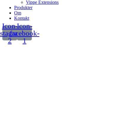
Vippe Extensions
Produkter
Om
Kontakt
Icon-
Icon-
nstagram-
facebook-
2
1