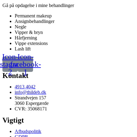
Gå på opdagelse i mine behandlinger
Permanent makeup
Ansigtsbehandlinger
Negle
Vipper & bryn
Hårfjerning
Vippe extensions
Lash lift
Icon-
Icon-
nstagram-
facebook-
2
1
Kontakt
4913 4042
info@thildeb.dk
Strandvejen 157
3060 Espergærde
CVR: 35068171
Vigtigt
Afbudspolitik
GDPR