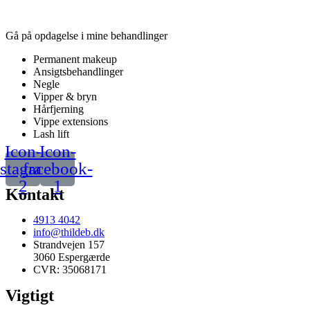
Gå på opdagelse i mine behandlinger
Permanent makeup
Ansigtsbehandlinger
Negle
Vipper & bryn
Hårfjerning
Vippe extensions
Lash lift
Icon-
Icon-
nstagram-
facebook-
2
1
Kontakt
4913 4042
info@thildeb.dk
Strandvejen 157
3060 Espergærde
CVR: 35068171
Vigtigt