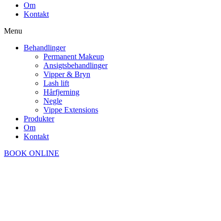
Om
Kontakt
Menu
Behandlinger
Permanent Makeup
Ansigtsbehandlinger
Vipper & Bryn
Lash lift
Hårfjerning
Negle
Vippe Extensions
Produkter
Om
Kontakt
BOOK ONLINE